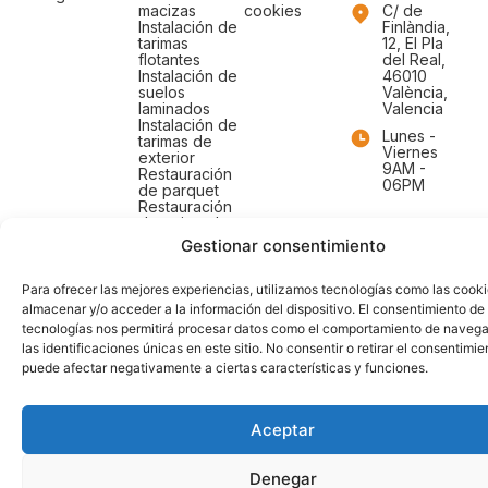
macizas
cookies
C/ de
Instalación de
Finlàndia,
tarimas
12, El Pla
flotantes
del Real,
Instalación de
46010
suelos
València,
laminados
Valencia
Instalación de
Lunes -
tarimas de
Viernes
exterior
9AM -
Restauración
06PM
de parquet
Restauración
de tarima de
exterior
Gestionar consentimiento
Restauración
de pabellones
deportivos
Para ofrecer las mejores experiencias, utilizamos tecnologías como las cook
almacenar y/o acceder a la información del dispositivo. El consentimiento de
tecnologías nos permitirá procesar datos como el comportamiento de navega
las identificaciones únicas en este sitio. No consentir o retirar el consentimie
puede afectar negativamente a ciertas características y funciones.
Aceptar
Denegar