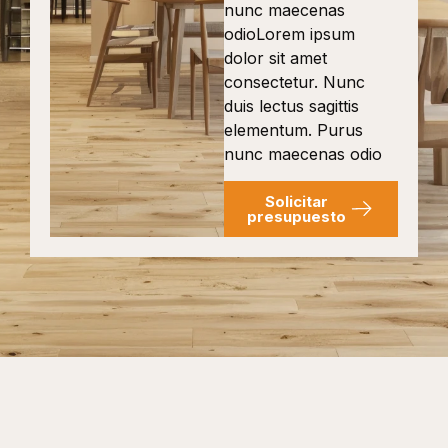
nunc maecenas
odioLorem ipsum
dolor sit amet
consectetur. Nunc
duis lectus sagittis
elementum. Purus
nunc maecenas odio
Solicitar
presupuesto