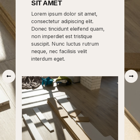
SIT AMET
SIT
,
Lorem ipsum dolor sit amet,
Lorem
consectetur adipiscing elit.
conse
uam,
Donec tincidunt eleifend quam,
Donec
non imperdiet est tristique
non i
um
suscipit. Nunc luctus rutrum
susci
neque, nec facilisis velit
neque
interdum eget.
inter