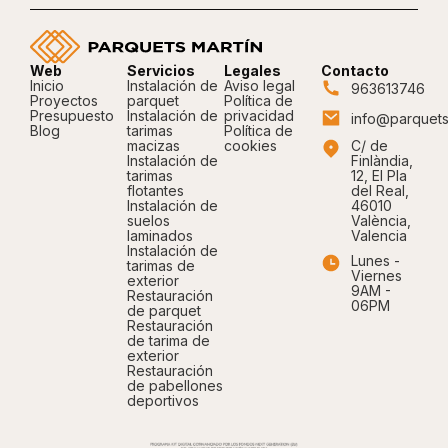
Web
Servicios
Legales
Contacto
Inicio
Instalación de
Aviso legal
963613746
Proyectos
parquet
Política de
Presupuesto
Instalación de
privacidad
info@parquets
Blog
tarimas
Política de
macizas
cookies
C/ de
Instalación de
Finlàndia,
tarimas
12, El Pla
flotantes
del Real,
Instalación de
46010
suelos
València,
laminados
Valencia
Instalación de
Lunes -
tarimas de
Viernes
exterior
9AM -
Restauración
06PM
de parquet
Restauración
de tarima de
exterior
Restauración
de pabellones
deportivos