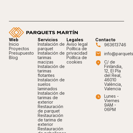
Web
Servicios
Legales
Contacto
Inicio
Instalación de
Aviso legal
963613746
Proyectos
parquet
Política de
Presupuesto
Instalación de
privacidad
info@parquets
Blog
tarimas
Política de
macizas
cookies
C/ de
Instalación de
Finlàndia,
tarimas
12, El Pla
flotantes
del Real,
Instalación de
46010
suelos
València,
laminados
Valencia
Instalación de
Lunes -
tarimas de
Viernes
exterior
9AM -
Restauración
06PM
de parquet
Restauración
de tarima de
exterior
Restauración